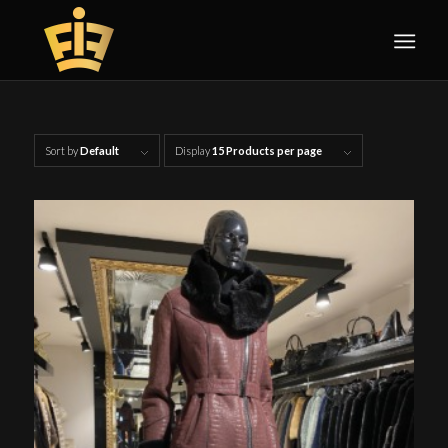
Sort by
Default
Display
15 Products per page