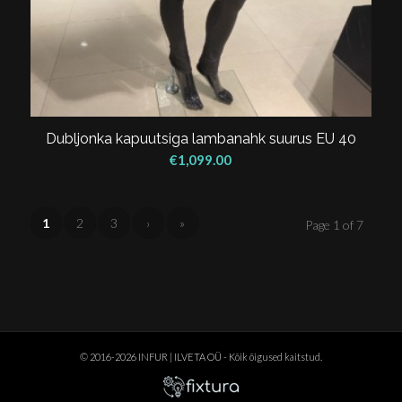
Dubljonka kapuutsiga lambanahk suurus EU 40
€
1,099.00
1
2
3
›
»
Page 1 of 7
© 2016-2026 INFUR | ILVETA OÜ - Kõik õigused kaitstud.