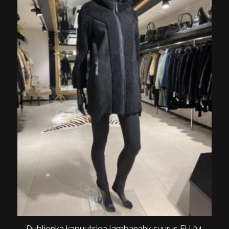
Dubljonka kapuutsiga lambanahk suurus EU 34