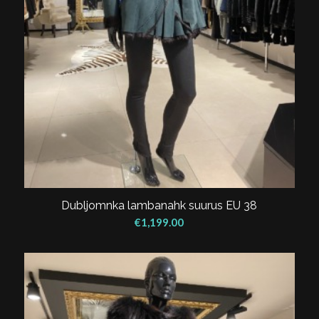
Dubljomnka lambanahk suurus EU 38
€
1,199.00