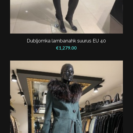
Dubljomka lambanahk suurus EU 40
€
1,279.00