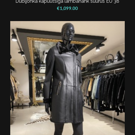
Dubljonka kapuutsiga lambanahk suurus EU 38
€
1,099.00