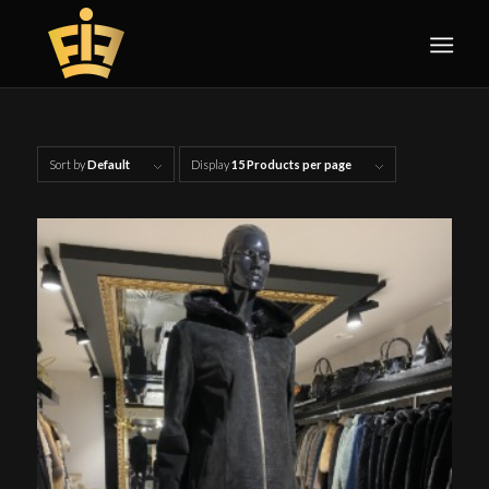
Sort by
Default
Display
15 Products per page