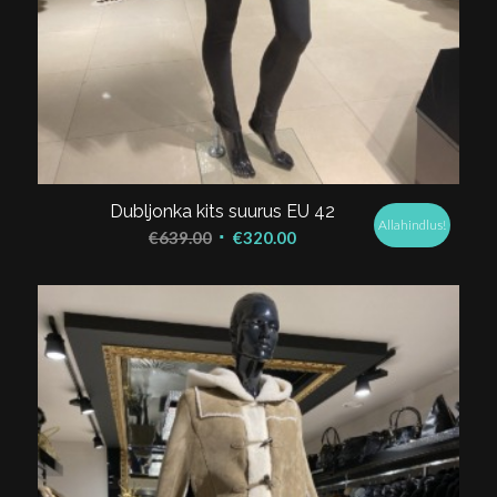
Dubljonka kits suurus EU 42
Allahindlus!
Algne
Praegune
€
639.00
€
320.00
hind
hind
oli:
on:
€639.00.
€320.00.