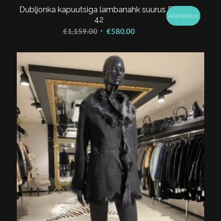
Dubljonka kapuutsiga lambanahk suurus EU
Allahindlus!
42
Algne
Praegune
€
1,159.00
€
580.00
hind
hind
oli:
on:
€1,159.00.
€580.00.