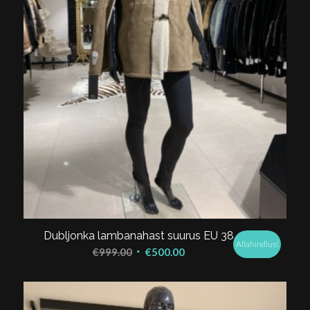
Dubljonka lambanahast suurus EU 38
Allahindlus!
Algne
Praegune
€
999.00
€
500.00
hind
hind
oli:
on:
€999.00.
€500.00.