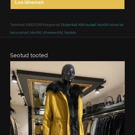
Loe lähemalt
Tootekood:
000015540
Kategooriad:
Dubjonkad
,
Kõik kaubad
,
Mantlid nahast või
karusnahast
,
Mantlid, Vihmamantlid
,
Naistele
Seotud tooted