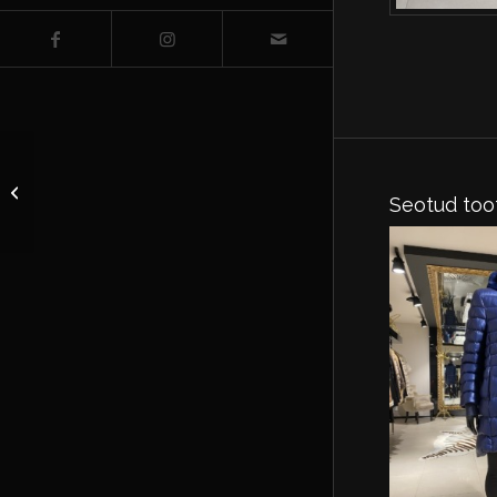
Jope naarits suurus EU
Seotud too
36