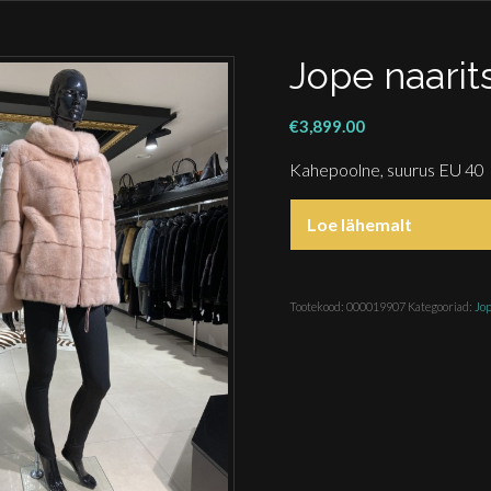
Jope naarit
€
3,899.00
Kahepoolne, suurus EU 40
Loe lähemalt
Tootekood:
000019907
Kategooriad:
Jo