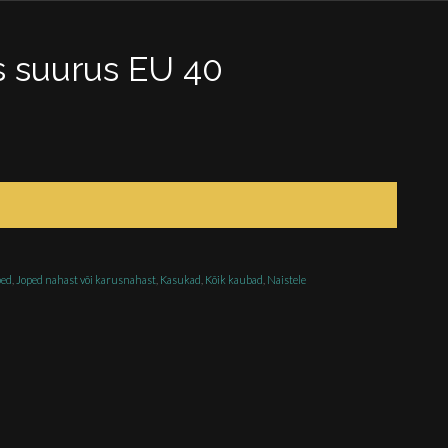
s suurus EU 40
ped
,
Joped nahast või karusnahast
,
Kasukad
,
Kõik kaubad
,
Naistele