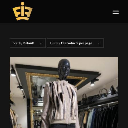
Sort by
Default
Display
15 Products per page