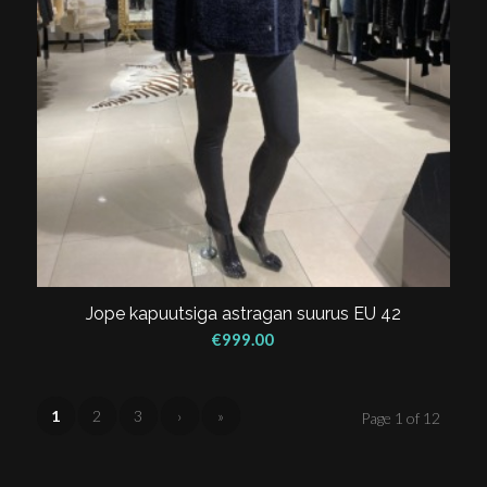
Jope kapuutsiga astragan suurus EU 42
€
999.00
1
2
3
›
»
Page 1 of 12