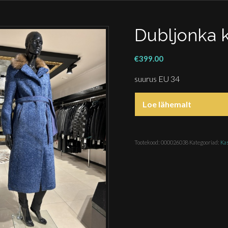
Dubljonka 
€
399.00
suurus EU 34
Loe lähemalt
Tootekood:
000026038
Kategooriad:
Ka