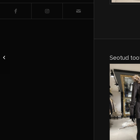
Dubljonka kunstnahast
Seotud too
EU 42