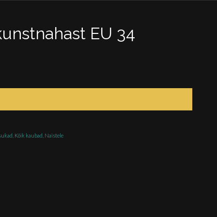
kunstnahast EU 34
sukad
,
Kõik kaubad
,
Naistele