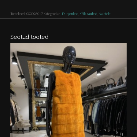
Tootekood:
000026017
Kategooriad:
Dubjonkad
,
Kõik kaubad
,
Naistele
Seotud tooted