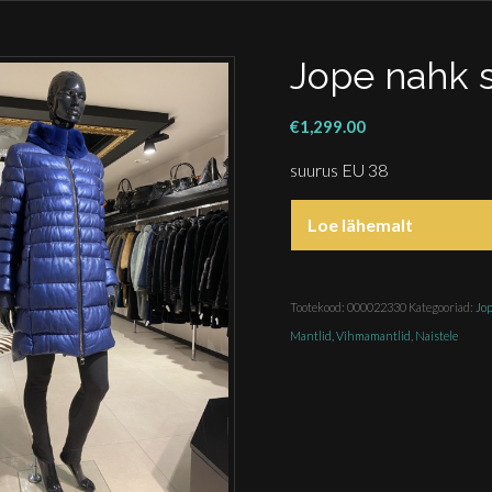
Jope nahk 
€
1,299.00
suurus EU 38
Loe lähemalt
Tootekood:
000022330
Kategooriad:
Jo
Mantlid, Vihmamantlid
,
Naistele