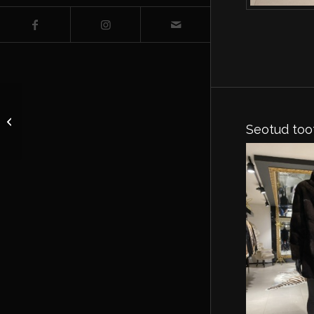
Jope kapuutsiga nahk
Seotud too
suurus EU 44