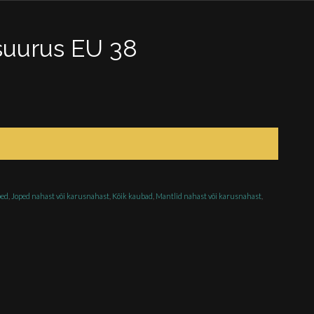
suurus EU 38
ped
,
Joped nahast või karusnahast
,
Kõik kaubad
,
Mantlid nahast või karusnahast
,