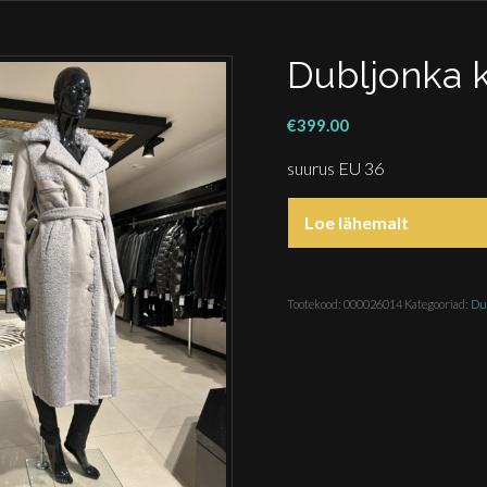
Dubljonka 
€
399.00
suurus EU 36
Loe lähemalt
Tootekood:
000026014
Kategooriad:
Du