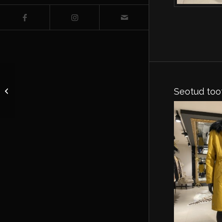
Dubljonka kunstnahast
Seotud too
EU 34