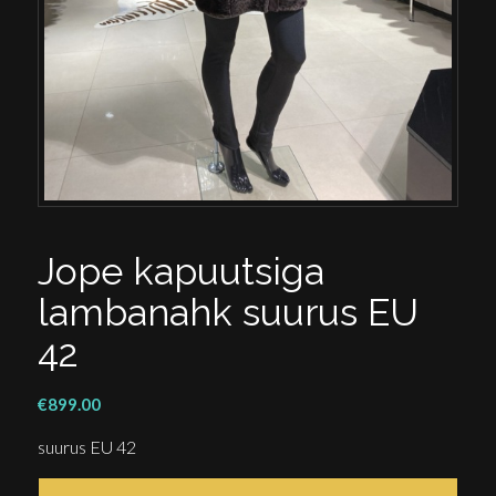
Jope kapuutsiga
lambanahk suurus EU
42
€
899.00
suurus EU 42