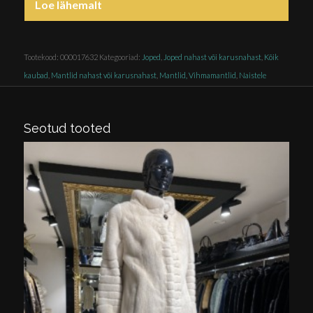
Loe lähemalt
Tootekood:
000017632
Kategooriad:
Joped
,
Joped nahast või karusnahast
,
Kõik
kaubad
,
Mantlid nahast või karusnahast
,
Mantlid, Vihmamantlid
,
Naistele
Seotud tooted