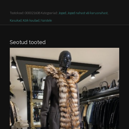
Tootekood:
000021608
Kategooriad:
Joped
,
Joped nahast või karusnahast
,
Kasukad
,
Kõik kaubad
,
Naistele
Seotud tooted