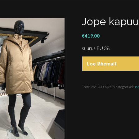
Jope kapuut
€
419.00
suurus EU 38
Loe lähemalt
Tootekood:
000024528
Kategooriad:
Jo