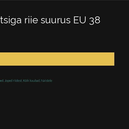
siga riie suurus EU 38
ped
,
Joped riidest
,
Kõik kaubad
,
Naistele