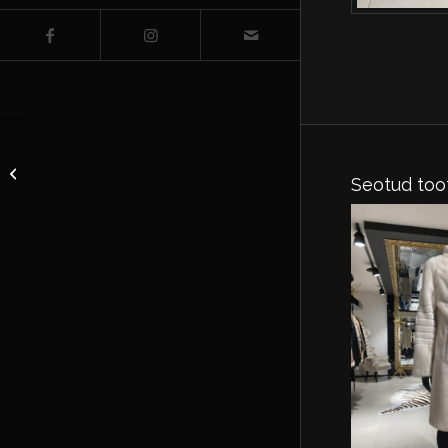
Jope kapuutsiga riie
Seotud too
suurus EU 36