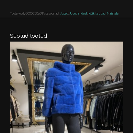
Tootekood:
000025063
Kategooriad:
Joped
,
Joped riidest
,
Kõik kaubad
,
Naistele
Seotud tooted