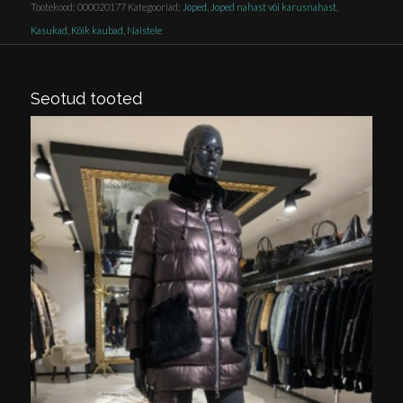
Tootekood:
000020177
Kategooriad:
Joped
,
Joped nahast või karusnahast
,
Kasukad
,
Kõik kaubad
,
Naistele
Seotud tooted