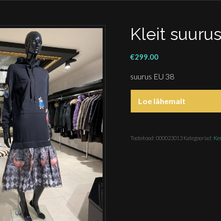
Kleit suuru
€
299.00
suurus EU 38
Loe lähemalt
Tootekood:
000023013
Kategooriad:
Ker