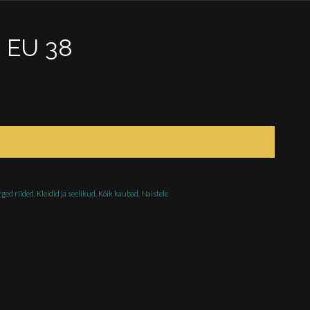
s EU 38
ged riided
,
Kleidid ja seelikud
,
Kõik kaubad
,
Naistele