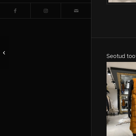
Kleit suurus EU 36
Seotud too