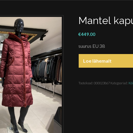
Mantel kapu
€
449.00
suurus EU 38
Loe lähemalt
Tootekood:
000023867
Kategooriad:
Kõ