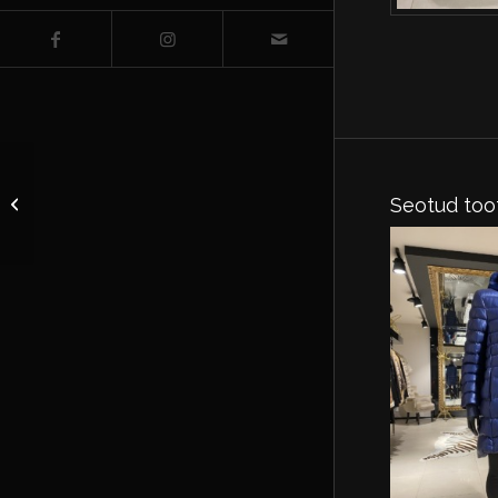
Mantel kapuutsiga riie
Seotud too
suurus EU 36