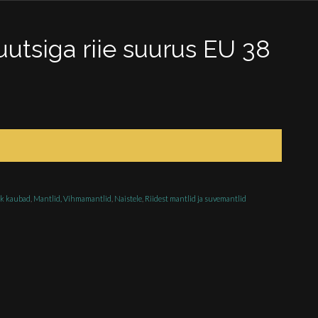
utsiga riie suurus EU 38
ik kaubad
,
Mantlid, Vihmamantlid
,
Naistele
,
Riidest mantlid ja suvemantlid