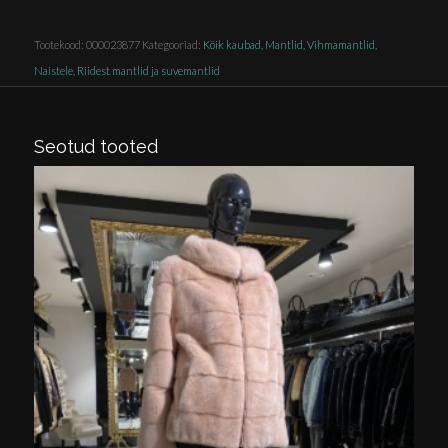
Tootekood:
000023877
Kategooriad:
Kõik kaubad
,
Mantlid, Vihmamantlid
,
Naistele
,
Riidest mantlid ja suvemantlid
Seotud tooted