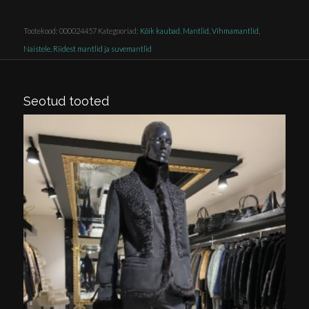
Tootekood:
000024457
Kategooriad:
Kõik kaubad
,
Mantlid, Vihmamantlid
,
Naistele
,
Riidest mantlid ja suvemantlid
Seotud tooted