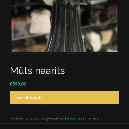
Müts naarits
€
599.00
Loe lähemalt
Tootekood:
003004572
Kategooriad:
Kõik kaubad
,
Mütsid
,
Naistele