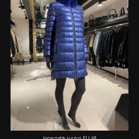
Jope nahk suurus EU 38