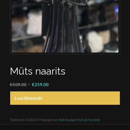
Müts naarits
Algne
Praegune
€
509.00
€
259.00
hind
hind
Loe lähemalt
oli:
on:
€509.00.
€259.00.
Tootekood:
003000277
Kategooriad:
Kõik kaubad
,
Mütsid
,
Naistele