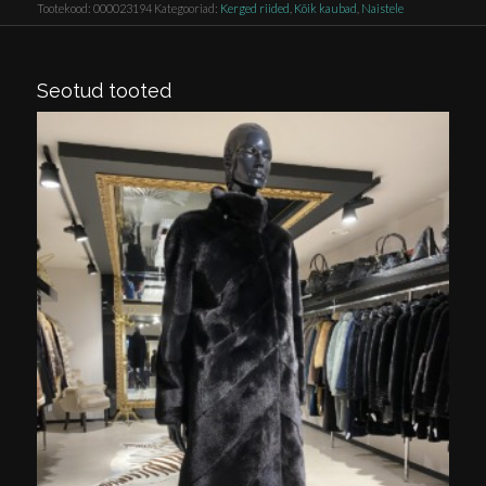
Tootekood:
000023194
Kategooriad:
Kerged riided
,
Kõik kaubad
,
Naistele
Seotud tooted