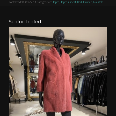
Tootekood:
000025311
Kategooriad:
Joped
,
Joped riidest
,
Kõik kaubad
,
Naistele
Seotud tooted