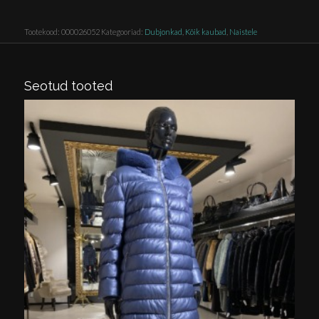
Tootekood:
000026052
Kategooriad:
Dubjonkad
,
Kõik kaubad
,
Naistele
Seotud tooted