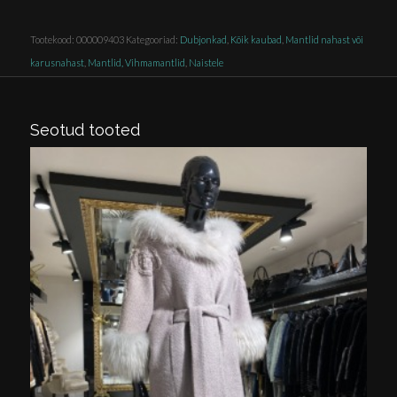
Tootekood:
000009403
Kategooriad:
Dubjonkad
,
Kõik kaubad
,
Mantlid nahast või
karusnahast
,
Mantlid, Vihmamantlid
,
Naistele
Seotud tooted