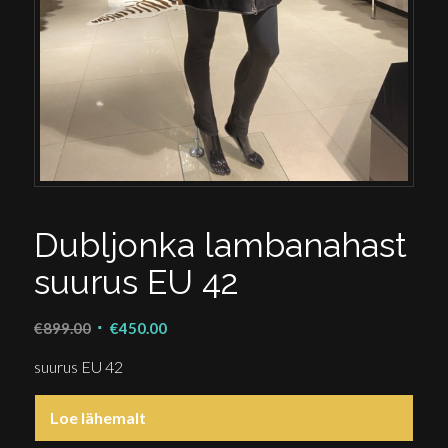
Dubljonka lambanahast
suurus EU 42
Algne
Praegune
€
899.00
€
450.00
hind
hind
suurus EU 42
oli:
on:
€899.00.
€450.00.
Loe lähemalt