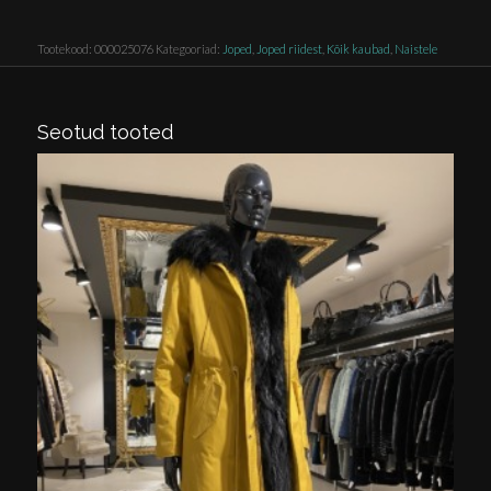
Tootekood:
000025076
Kategooriad:
Joped
,
Joped riidest
,
Kõik kaubad
,
Naistele
Seotud tooted