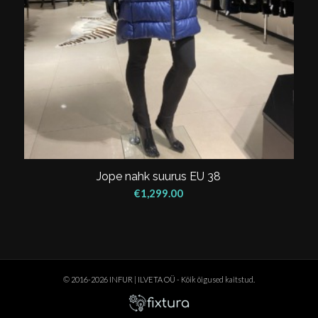
Jope nahk suurus EU 38
€
1,299.00
© 2016-2026 INFUR | ILVETA OÜ - Kõik õigused kaitstud.