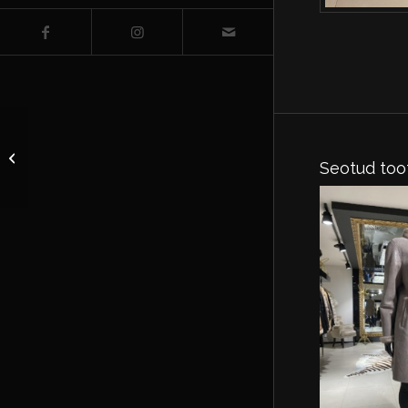
Jope kootud naarits
Seotud too
suurus EU 36