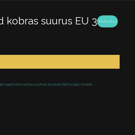
d kobras suurus EU 38
Allahindlus!
ne
0.
ped
,
Joped nahast või karusnahast
,
Kasukad
,
Kõik kaubad
,
Naistele