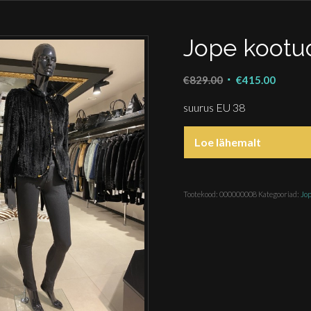
Jope kootu
Algne
Praegu
€
829.00
€
415.00
hind
hind
suurus EU 38
oli:
on:
€829.00.
€415.0
Loe lähemalt
Tootekood:
000000008
Kategooriad:
Jo