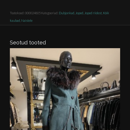
Tootekood:
000024805
Kategooriad:
Dubjonkad
,
Joped
,
Joped riidest
,
Kõik
kaubad
,
Naistele
Seotud tooted