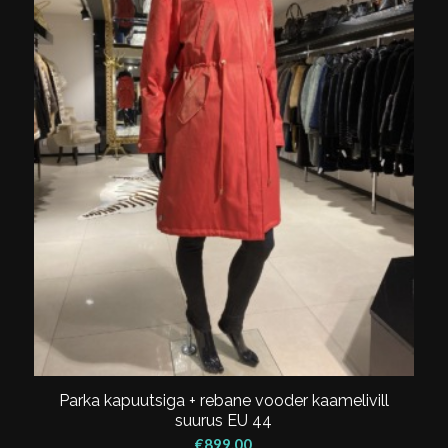
Parka kapuutsiga + rebane vooder kaamelivill
suurus EU 44
€
899.00