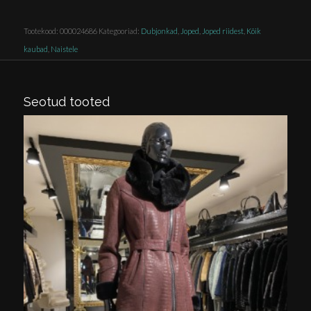
Tootekood:
000024686
Kategooriad:
Dubjonkad
,
Joped
,
Joped riidest
,
Kõik
kaubad
,
Naistele
Seotud tooted