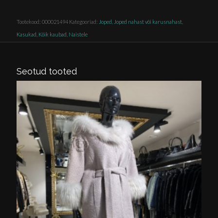
Tootekood:
000021494
Kategooriad:
Joped
,
Joped nahast või karusnahast
,
Kasukad
,
Kõik kaubad
,
Naistele
Seotud tooted