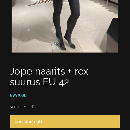
Jope naarits + rex
suurus EU 42
€
999.00
suurus EU 42
Loe lähemalt