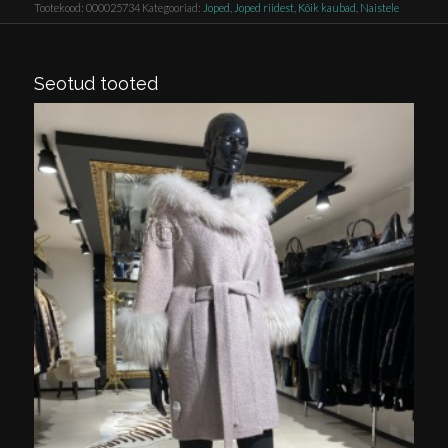
Tootekood:
000025734
Kategooriad:
Joped
,
Joped riidest
,
Kõik kaubad
,
Naistele
Seotud tooted