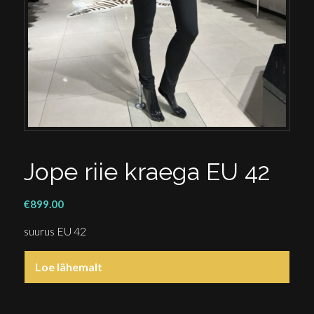
Jope riie kraega EU 42
€
899.00
suurus EU 42
Loe lähemalt