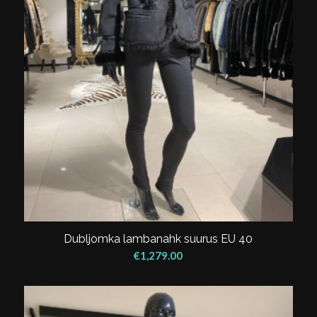
Dubljomka lambanahk suurus EU 40
€
1,279.00