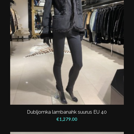
Dubljomka lambanahk suurus EU 40
€
1,279.00