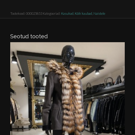
Tootekood:
000025853
Kategooriad:
Kasukad
,
Kõik kaubad
,
Naistele
Seotud tooted