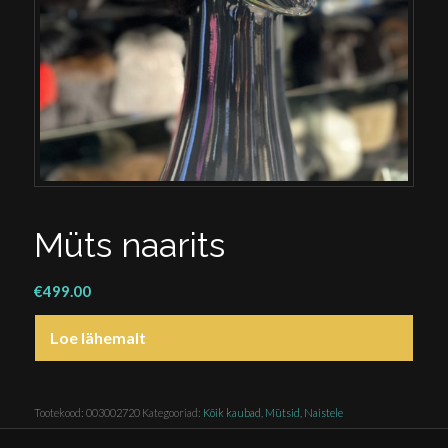
Müts naarits
€
499.00
Loe lähemalt
Tootekood:
003002720
Kategooriad:
Kõik kaubad
,
Mütsid
,
Naistele