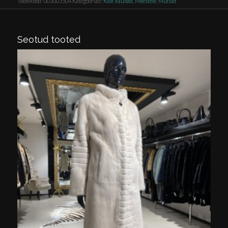
Tootekood:
003003504
Kategooriad:
Kõik kaubad
,
Meestele
,
Mütsid
Seotud tooted