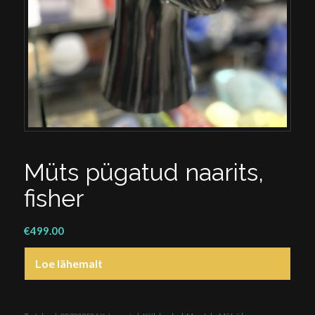
Müts pügatud naarits,
fisher
€
499.00
Loe lähemalt