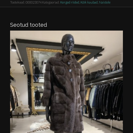
Tootekood:
000023074
Kategooriad:
Kerged riided
,
Kõik kaubad
,
Naistele
Seotud tooted