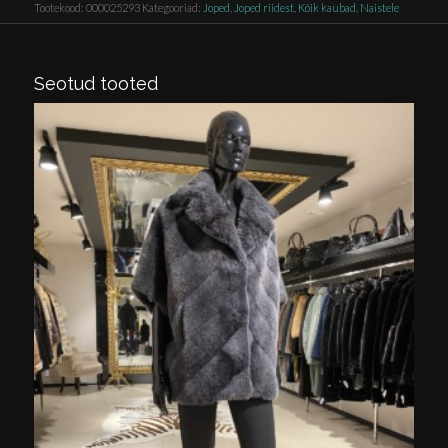
Tootekood:
000025293
Kategooriad:
Joped
,
Joped riidest
,
Kõik kaubad
,
Naistele
Seotud tooted