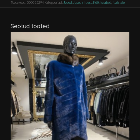
Tootekood:
000025294
Kategooriad:
Joped
,
Joped riidest
,
Kõik kaubad
,
Naistele
Seotud tooted